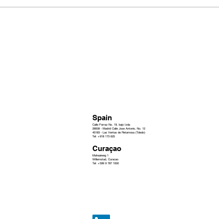
Spain
Calle Ferraz No. 19, bajo Izda
28008 - Madrid Calle Jose Antonio, No. 12
45183 - Las Ventas de Retamosa (Toledo)
Tel: +918 173 625
Curaçao
Mahaaiweg 1
Willemstad, Curacao
Tel: +599 9 787 1000