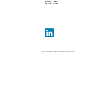
Willemstad, Curacao
Tel: +599 9 787 1000
© 2024 Agencia de Fomento Empresarial España-Curaçao