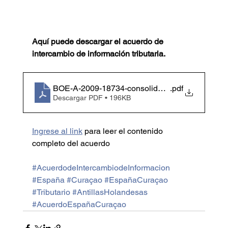
Aquí puede descargar el acuerdo de 
intercambio de información tributaria. 
BOE-A-2009-18734-consolidado
.pdf
Descargar PDF • 196KB
Ingrese al link
 para leer el contenido 
completo del acuerdo 
#AcuerdodeIntercambiodeInformacion
#España
#Curaçao
#EspañaCuraçao
#Tributario
#AntillasHolandesas
#AcuerdoEspañaCuraçao