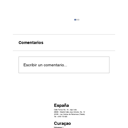
Comentarios
Escribir un comentario...
Jeanette M. Bonet: Curaçao;
Bioeconomía Azul y Crecimiento
Sostenible
España
Calle Ferraz No. 19 , bajo Izda
28008 - Madrid Calle Jose Antonio, No. 12
45183 - Las Ventas de Retamosa (Toledo)
Tel: +918 173 625
Curaçao
Mahaaiweg 1