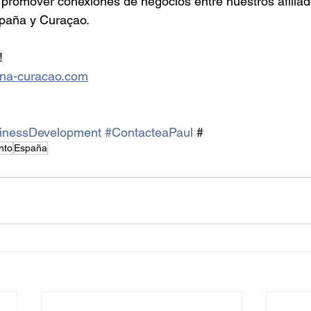
 promover conexiones de negocios entre nuestros afiliad
paña y Curaçao. 
!
na-curacao.com
inessDevelopment
#ContacteaPaul
 #
nto
España