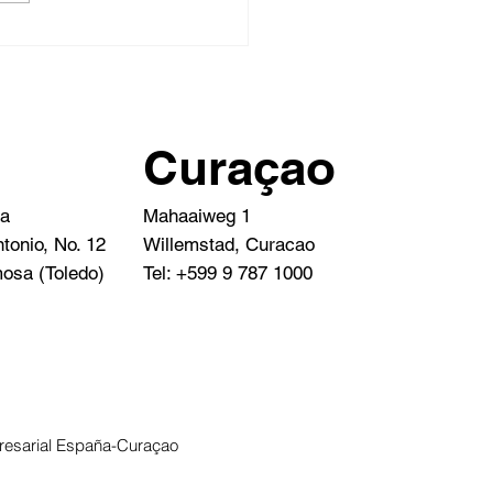
ces Fiestas 2025 y un
pero 2026
Curaçao
Mahaaiweg 1
da
Willemstad, Curacao
tonio, No. 12
Tel: +599 9 787 1000
osa (Toledo)
esarial España-Curaçao