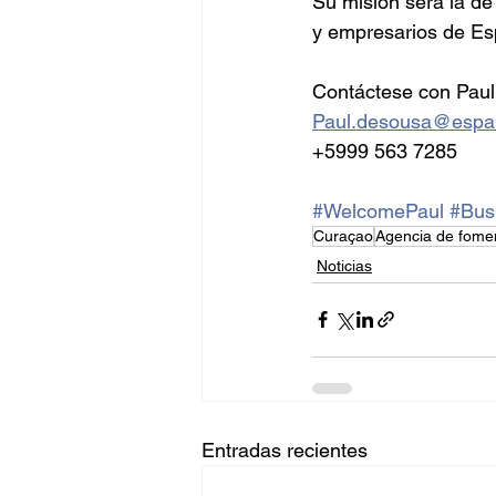
Su misión será la de
y empresarios de Es
Contáctese con Paul
Paul.desousa@espa
+5999 563 7285
#WelcomePaul
#Bus
Curaçao
Agencia de fome
Noticias
Entradas recientes