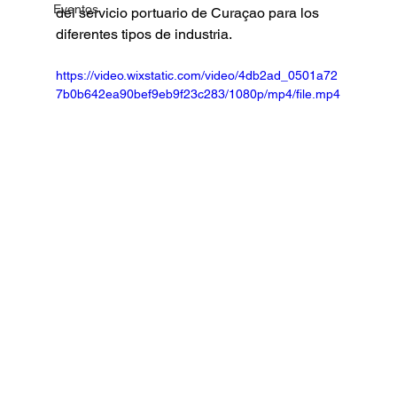
Eventos
del servicio portuario de Curaçao para los 
diferentes tipos de industria. 
https://video.wixstatic.com/video/4db2ad_0501a72
7b0b642ea90bef9eb9f23c283/1080p/mp4/file.mp4