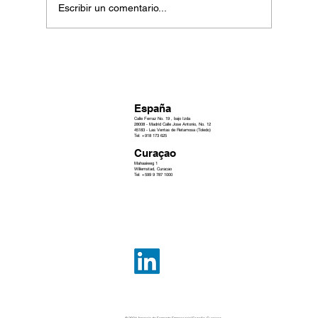
Escribir un comentario...
Vanessa Toré: Curaçao; Diversificación,
Innovación y Nuevas Oportunidades
Globales
España
Calle Ferraz No. 19 , bajo Izda
28008 - Madrid Calle Jose Antonio, No. 12
45183 - Las Ventas de Retamosa (Toledo)
Tel: +918 173 625
Curaçao
Mahaaiweg 1
Willemstad, Curacao
Tel: +599 9 787 1000
© 2024 Agencia de Fomento Empresarial España-Curaçao