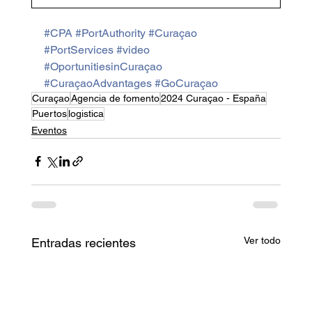
#CPA
#PortAuthority
#Curaçao
#PortServices
#video
#OportunitiesinCuraçao
#CuraçaoAdvantages
#GoCuraçao
Curaçao
Agencia de fomento
2024 Curaçao - España
Puertos
logistica
Eventos
Ver todo
Entradas recientes