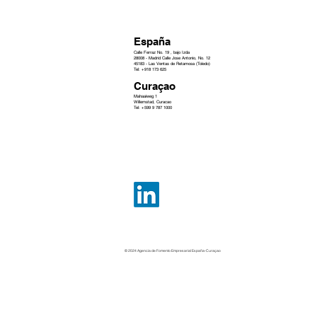
negocios Curaçao-España 2025 el
próximo 25 de abril.
España
Calle Ferraz No. 19 , bajo Izda
28008 - Madrid Calle Jose Antonio, No. 12
45183 - Las Ventas de Retamosa (Toledo)
Tel: +918 173 625
Curaçao
Mahaaiweg 1
Willemstad, Curacao
Tel: +599 9 787 1000
© 2024 Agencia de Fomento Empresarial España-Curaçao