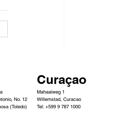
ad de Bruin: Curaçao;
smo Estratégico e
rsión con Futuro
Curaçao
Mahaaiweg 1
da
Willemstad, Curacao
tonio, No. 12
Tel: +599 9 787 1000
osa (Toledo)