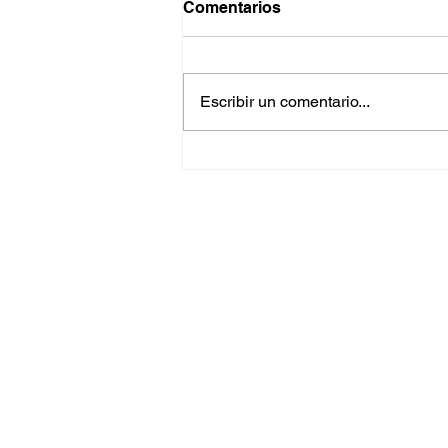
Comentarios
Escribir un comentario...
Jeanette M. Bonet:
Curaçao; Bioeconomía Azul
y Crecimiento Sostenible