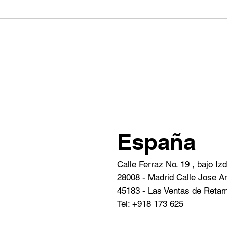
Vanessa Toré: Curaçao;
Mury
Diversificación, Innovación
Turi
y Nuevas Oportunidades
Inve
Globales
España
Calle Ferraz No. 19 , bajo Iz
28008 - Madrid Calle Jose An
45183 - Las Ventas de Retam
Tel: +918 173 625