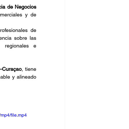
ia de Negocios 
merciales y de 
ofesionales de 
encia sobre las 
regionales e 
a–Curaçao
, tiene 
able y alineado 
/mp4/file.mp4