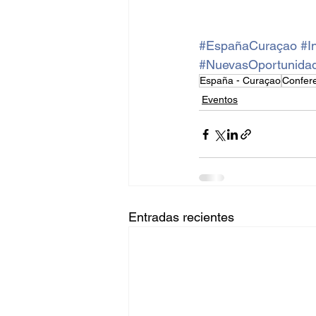
#EspañaCuraçao
#I
#NuevasOportunida
España - Curaçao
Confer
Eventos
Entradas recientes