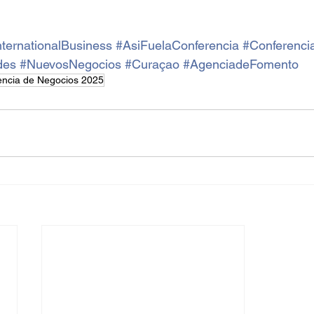
nternationalBusiness
#AsiFuelaConferencia
#Conferenci
des
#NuevosNegocios
#Curaçao
#AgenciadeFomento
encia de Negocios 2025