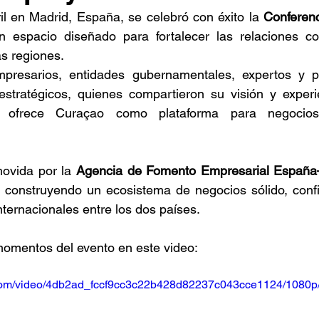
l en Madrid, España, se celebró con éxito la 
Conferenc
n espacio diseñado para fortalecer las relaciones co
s regiones.
presarios, entidades gubernamentales, expertos y pr
 estratégicos, quienes compartieron su visión y experi
 ofrece Curaçao como plataforma para negocios 
ovida por la 
Agencia de Fomento Empresarial Españ
r construyendo un ecosistema de negocios sólido, confi
nternacionales entre los dos países. 
momentos del evento en este video:
ic.com/video/4db2ad_fccf9cc3c22b428d82237c043cce1124/1080p