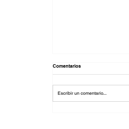
Comentarios
Escribir un comentario...
Éxito rotundo en la
Conferencia de Negocios
Curaçao-España 2025.