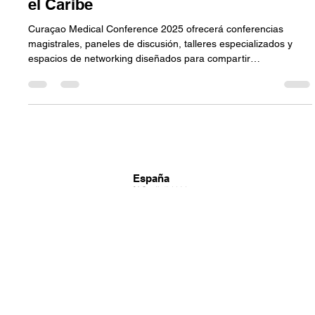
Innovación, Ciencia y Humanismo en
el Caribe
Curaçao Medical Conference 2025 ofrecerá conferencias
magistrales, paneles de discusión, talleres especializados y
espacios de networking diseñados para compartir
conocimiento, impulsar la innovación y fortalecer la
colaboración internacional en el sector salud.
España
Calle Ferraz No. 19 , bajo Izda
28008 - Madrid Calle Jose Antonio, No. 12
45183 - Las Ventas de Retamosa (Toledo)
Tel: +918 173 625
Curaçao
Mahaaiweg 1
Willemstad, Curacao
Tel: +599 9 787 1000